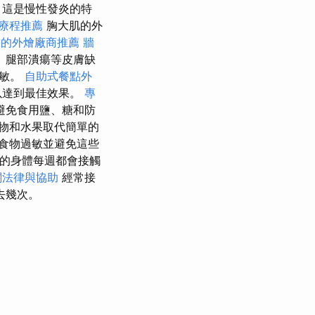
，這是慢性發炎的特
療程推薦
胸大肌的外
靠的外燴廠商推薦
牆
、腿部潰瘍等皮膚缺
過敏。
自助式餐點外
以達到最佳效果。
專
避免食用鹽、糖和防
物和水果取代簡單的
食物過敏並避免這些
的身體每週都會接觸
關法律與協助
經常接
去幾次。