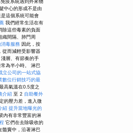
免疫系統遇到外來物
髮中心的形成不是由
題是這個系統可能會
薦
我們經常生活在有
消除這些毒素的負面
組織間隔、肺門周
的消毒服務
因此，按
，從而減輕受影響器
、淺層、有節奏的手
常為半小時。 淋巴
成立公司的一站式協
業數位行銷技巧的最
最高氣溫在0.5度之
務介紹
至 2
自助餐外
一定的壓力差，進入微
介紹
提升當地曝光的
襞內有非常豐富的淋
程
它們在去除吸收的
在髓竇中，沿著淋巴