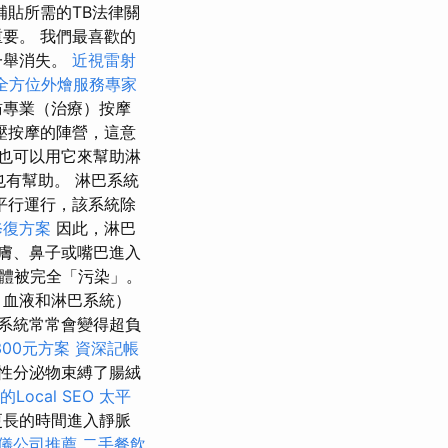
補貼所需的TB法律關
要。 我們最喜歡的
一舉消失。
近視雷射
全方位外燴服務專家
訪專業（治療）按摩
壓按摩的陣營，這意
也可以用它來幫助淋
也有幫助。 淋巴系統
平行運行，該系統除
修復方案
因此，淋巴
膚、鼻子或嘴巴進入
體被完全「污染」。
、血液和淋巴系統）
系統常常會變得超負
00元方案
資深記帳
性分泌物束縛了腸絨
ocal SEO
太平
更長的時間進入靜脈
儀公司推薦
二手餐飲