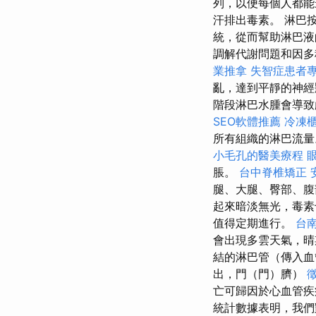
列，以便每個人都
汗排出毒素。 淋巴
統，從而幫助淋巴
調解代謝問題和因多
業推拿
失智症患者
亂，達到平靜的神經
階段淋巴水腫會導致
SEO軟體推薦
冷凍
所有組織的淋巴流
小毛孔的醫美療程
脹。
台中脊椎矯正
腿、大腿、臀部、
起來暗淡無光，毒
值得定期進行。
台
會出現多雲天氣，晴
結的淋巴管（傳入血
出，門（門）臍）
亡可歸因於心血管疾
統計數據表明，我們