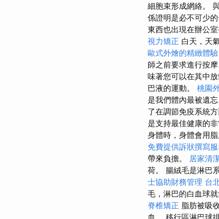
細胞束形成網絡。 
係證明是必不可少的
東西也出現在辦公室
視力矯正
白天，天氣
歐式外燴的精緻體驗
師之前要求進行按
味著您可以在其中
巴液的運動。
桃園
是我們體內最被遺
了在調節免疫系統方
是支持最佳健康的
身體時，身體會用脂
免費提供訴狀撰寫服
帶來負擔。
居家清
荷。 腸絨毛是淋巴
士協助財務管理
台
毛，淋巴的白血球就
脊椎矯正
脂肪被吸
血。 移行區淋巴球排