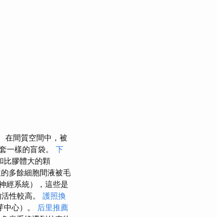
在間質空間中，被
手套一樣的盲袋。
下
和比膠體大的顆
的多餘細胞間液被毛
神經系統），這些是
的活性較高。
護照換
芽中心）。
后里推薦