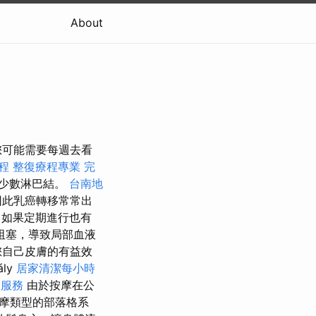
About
您可能需要每週去看
程
整復療程專業
完
少數淋巴結。
台南地
因此乳癌轉移常常出
，如果定期進行也有
阻塞，導致局部血液
您自己皮膚的有益效
ály
居家清潔每小時
燴服務
由於按摩在公
摩類型的部落格系