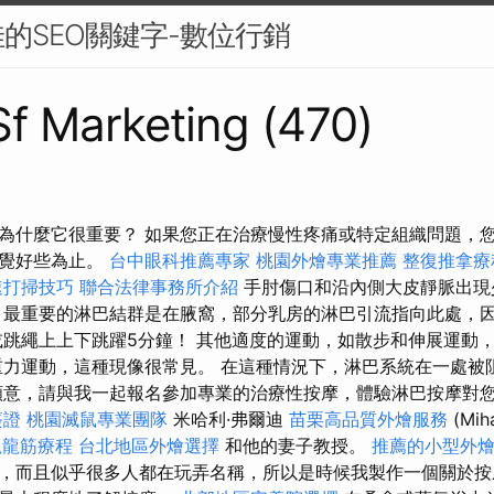
的SEO關鍵字-數位行銷
 Sf Marketing (470)
為什麼它很重要？ 如果您正在治療慢性疼痛或特定組織問題，
感覺好些為止。
台中眼科推薦專家
桃園外燴專業推薦
整復推拿療
速打掃技巧
聯合法律事務所介紹
手肘傷口和沿內側大皮靜脈出現
最重要的淋巴結群是在腋窩，部分乳房的淋巴引流指向此處，
或跳繩上上下跳躍5分鐘！ 其他適度的運動，如散步和伸展運動
重力運動，這種現像很常見。 在這種情況下，淋巴系統在一處被
願意，請與我一起報名參加專業的治療性按摩，體驗淋巴按摩對
簽證
桃園滅鼠專業團隊
米哈利·弗爾迪
苗栗高品質外燴服務
(Mih
抓龍筋療程
台北地區外燴選擇
和他的妻子教授。
推薦的小型外
，而且似乎很多人都在玩弄名稱，所以是時候我製作一個關於按