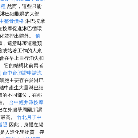
療程
然而，這些只能
成淋巴細胞群的大部
中整骨價格
淋巴按摩
在按摩促進淋巴循環
轉化並排出體外。
值
腫，這意味著這種類
著或站著工作的人來
會在早上自行消失和
 它的結構比前兩者
照
台中台胞證申請流
細胞主要存在於淋巴
結中產生大量淋巴細
體的不同部位，在那
結。
台中輕井澤按摩
巴在外腸壁周圍所謂
度最高。
竹北月子中
護照
因此，身體在腸
是人造化學物質，存