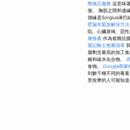
態矯正服務
這意味
徵。 胸肌之間和邊
側緣是Sorgius
壁漏水緊急解決方法
陷、心臟衰竭、惡性
燴推薦
作為複雜抗腫
業記帳士推薦清單
我
腐劑含量高的加工
糖和碳水化合物。
食物。
Google商
到數千種不同的毒素
受按摩的人可能知