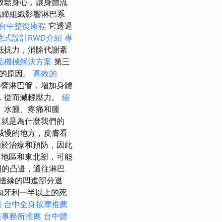
放鬆身心，讓身體流
結締組織影響淋巴系
台中整復療程
它透過
應式設計RWD介紹
專
抵抗力，消除代謝紊
品機械解決方案
第三
摩的原因。
高效的
影響淋巴管，增加身體
，從而減輕壓力。
縮
、水腫、疼痛和腫
這就是為什麼我們的
減慢的地方，皮膚看
助於治療和預防，因此
地區和東北部，可能
們的凸邊，通往淋巴
邊緣的凹進部分退
匈牙利一半以上的死
範
台中全身按摩推薦
帳事務所推薦
台中體