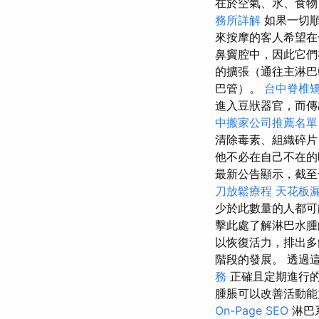
在於空氣、水、食物
務所詳解
如果一切
來按摩的客人希望在
鼻竇腔中，因此它們
的擴張（通往主淋巴
巴管）。
台中脊椎
進入豆狀器官，而傳
中搬家公司推薦名單
清除毒素、組織碎片
他不必在自己不在的
最新公告顯示，截至
刀放鬆療程
天花板
少於此數量的人都可
擊此處了解淋巴水
以恢復活力，排出多
階段的發展。 透過
務
正確且定期進行
腫脹可以改善活動能
On-Page SEO
淋巴