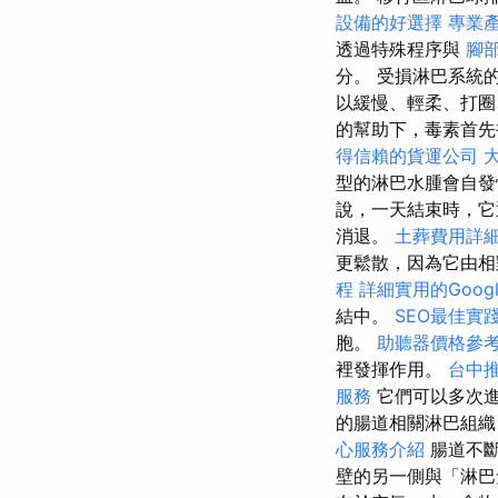
設備的好選擇
專業
透過特殊程序與
腳
分。 受損淋巴系統
以緩慢、輕柔、打圈
的幫助下，毒素首先
得信賴的貨運公司
型的淋巴水腫會自
說，一天結束時，它
消退。
土葬費用詳
更鬆散，因為它由相
程
詳細實用的Googl
結中。
SEO最佳實
胞。
助聽器價格參
裡發揮作用。
台中
服務
它們可以多次
的腸道相關淋巴組
心服務介紹
腸道不斷
壁的另一側與「淋巴