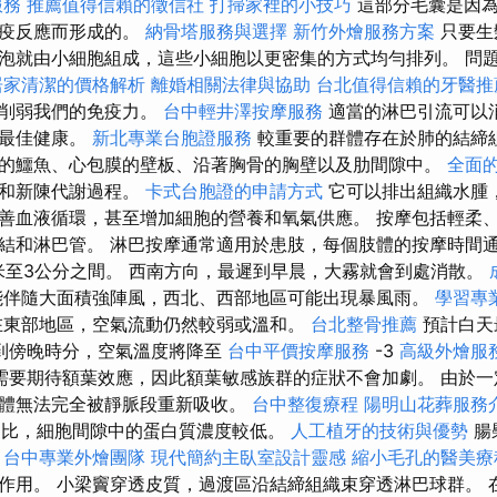
服務
推薦值得信賴的徵信社
打掃家裡的小技巧
這部分毛囊是因為
免疫反應而形成的。
納骨塔服務與選擇
新竹外燴服務方案
只要生
泡就由小細胞組成，這些小細胞以更密集的方式均勻排列。 問
居家清潔的價格解析
離婚相關法律與協助
台北值得信賴的牙醫推
會削弱我們的免疫力。
台中輕井澤按摩服務
適當的淋巴引流可以
到最佳健康。
新北專業台胞證服務
較重要的群體存在於肺的結締
的鱷魚、心包膜的壁板、沿著胸骨的胸壁以及肋間隙中。
全面
統和新陳代謝過程。
卡式台胞證的申請方式
它可以排出組織水腫
善血液循環，甚至增加細胞的營養和氧氣供應。 按摩包括輕柔
結和淋巴管。 淋巴按摩通常適用於患肢，每個肢體的按摩時間通
米至3公分之間。 西南方向，最遲到早晨，大霧就會到處消散。
能伴隨大面積強陣風，西北、西部地區可能出現暴風雨。
學習專
在東部地區，空氣流動仍然較弱或溫和。
台北整骨推薦
預計白天
到傍晚時分，空氣溫度將降至
台中平價按摩服務
-3
高級外燴服
需要期待額葉效應，因此額葉敏感族群的症狀不會加劇。 由於
體無法完全被靜脈段重新吸收。
台中整復療程
陽明山花葬服務
比，細胞間隙中的蛋白質濃度較低。
人工植牙的技術與優勢
腸
。
台中專業外燴團隊
現代簡約主臥室設計靈感
縮小毛孔的醫美療
作用。 小梁竇穿透皮質，過渡區沿結締組織束穿透淋巴球群。 