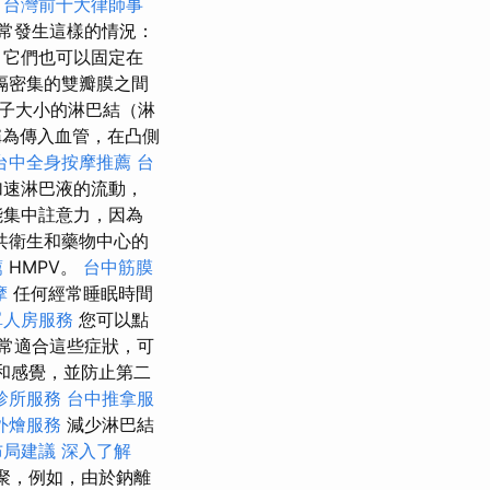
。
台灣前十大律師事
常發生這樣的情況：
，它們也可以固定在
隔密集的雙瓣膜之間
子大小的淋巴結（淋
為傳入血管，在凸側
台中全身按摩推薦
台
加速淋巴液的流動，
能集中註意力，因為
共衛生和藥物中心的
薦
HMPV。
台中筋膜
摩
任何經常睡眠時間
單人房服務
您可以點
常適合這些症狀，可
和感覺，並防止第二
診所服務
台中推拿服
外燴服務
減少淋巴結
布局建議
深入了解
聚，例如，由於鈉離