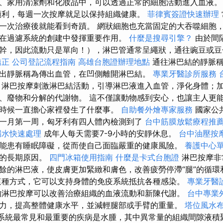
、家用清潔劑和化妝品中，可以透過正常的細胞活動進入血液
順利，每週一次按摩就足以保持組織健康。
菲律賓簽證快速辦理
一次治療後就能看到奇蹟。 網狀細胞也充當固定的大吞噬細胞
在過濾系統的創建中發揮重要作用。
什麼是搜尋引擎？
由於間
幹，因此流動只是單向！），淋巴管通常呈繩狀，通往豌豆或豆
矯正
公司登記流程指南
高雄台胞證辦理地點
通往淋巴結的靜脈稱
出靜脈稱為傳出血管，在凹側離開淋巴結。
專業牙醫診所服務
淋巴按摩刺激淋巴結活動，引導淋巴液進入血管，淨化身體；
、廢物和分解的代謝物。 這不僅讓動物感到安心，也讓主人更
時候一直擔心家裡發生了什麼事。
自助餐外燴專家服務
國家公
一月第一周，匈牙利有四人體內檢測到了
台中筋膜放鬆療程推
漏水快速處理
成年人每天需要7-9小時的安靜休息。
台中油壓按
能患有睡眠障礙，從而使自己面臨嚴重的健康風險。
養護中心
腫的長期原因。
四門冰箱使用指南
什麼是卡式台胞證
淋巴按摩非
餘的淋巴液，使皮膚更加緊緻和膚色，改善疲勞停滯“腿”的循環
這種方式，它可以支持身體的免疫系統抵抗各種感染。
專業牙醫
的淋巴按摩可以改善治療組織的血液流動和新陳代謝。
台中專業
力，提高整體健康水平，並減輕腿部或手臂的重量。
塔位風水
系統最常見和最重要的疾病是水腫，其中異常量的組織間隙液積