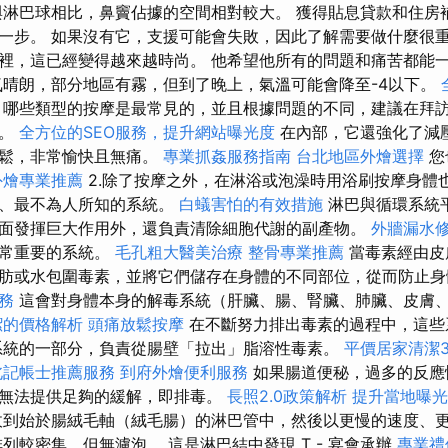
與淋巴球相比，鼻竇佔據的空間相對較大。 獲得貼息貸款和住房
一步。 如果沒有它，支援可能會失敗，因此了解需要做什麼很重
裡，這已經變得越來越時尚。 他希望他所有的問題和痛苦都能
晴朗，部分地區有霧，但到了晚上，氣溫可能會降至-4以下。
哪些類型的按摩是最常見的，並且根據問題的不同，建議在拜
摩。
全方位的SEO服務，提升網站曝光度
在內部，它還強化了減
放鬆，非常愉快且無痛。
專業抓姦服務指南
台北地區外燴選擇
您
外燴專業推薦
2.除了按摩之外，在淋浴或泡澡時用浴刷按摩身體
忘、最不為人所知的系統。
白蟻害怕的有效措施
淋巴與循環系統
面發揮巨大作用外，還負責清除細胞代謝的副產物。
外牆漏水
非常重要的系統。
毛孔粗大醫美治療
整骨專業推薦
當毒素經由皮
肪或水包圍毒素，並將它們儲存在身體的不同部位，從而防止身
務
這會對身體本身的解毒系統（肝臟、腸、腎臟、肺臟、皮膚
潔的價格解析
頭痛放鬆按摩
在不斷努力排出毒素的過程中，這些
系統的一部分，負責從腸壁「拉出」脂溶性毒素。
平價居家清潔3
北記帳士推薦服務
到府外燴便利服務
如果腸道便秘，過多的反應
無法提供足夠的緩解，即排毒。
長照2.0政策解析
提升當地曝光的L
收到始於腸絨毛軸（絨毛腸）的淋巴管中，然後以更慢的速度、
列較密集，但無濾泡。 這是淋巴結中發現 T - 宴會承辦
專業禮