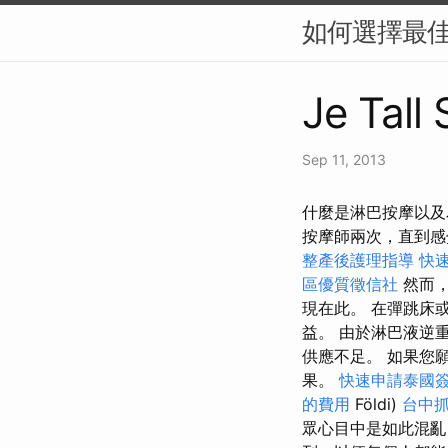
如何選擇最佳
Je Tall
Sep 11, 2013
什麼是淋巴按摩以及
按摩師兩次，直到
整產後護理指導
快
區優質徵信社
然而，
現在此。 在彈跳床
益。 由於淋巴液逆
供應不足。 如果您
果。
快速申請泰國
的費用
Földi)
台中
眾心目中是如此混亂