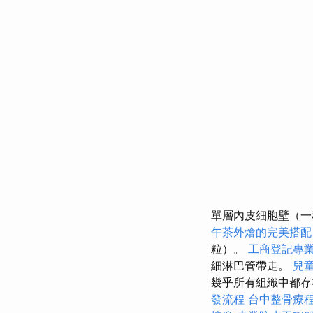
單層內皮細胞壁（一
午茶外燴的完美搭配
粒）。
工商登記專
細淋巴管帶走。
兒
幾乎所有組織中都存
發流程
台中整骨療