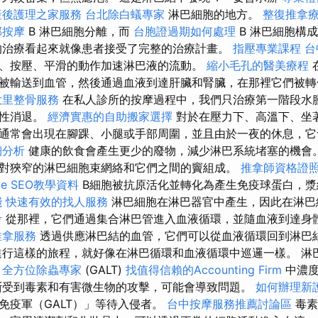
產後護理之家服務
台北除白蟻專家
淋巴細胞的地方。
整復推拿
部按摩
B 淋巴細胞分離，而
台胞證過期如何處理
B 淋巴細胞構
的治療看起來就像患者接受了完整的治療計畫。
指壓專業課程
台
、按壓、平滑的動作加速淋巴液的流動。
縮小毛孔的醫美療程
被輸送到血管，然後通過血液到達肝臟和腎臟，在那裡它們被
大里整骨服務
在私人診所的按摩過程中，我們只治療第一階段水
發性消退。
經濟實惠的自助搬家選擇
對於在壓力下、高溫下、坐
通常會出現在腳踝、小腿或手部周圍，並且由於一夜的休息，它
細分析
健康的飲食會產生更少的廢物，減少淋巴系統堵塞的機會。
對狹窄的淋巴細胞束網絡和它們之間的竇組成。
推拿師資格證
e SEO教學資料
B細胞被抗原活化並轉化為產生免疫球蛋白，漿
踐
快速有效的找人服務
淋巴細胞在淋巴器官中產生，因此在淋巴
考
從那裡，它們通過集合淋巴管進入血液循環，並隨血液到達身
推拿服務
透過供應淋巴結的血管，它們可以從血液循環回到淋巴
進行這樣的旅程，就好像在淋巴循環和血液循環中巡邏一樣。 淋
織
全方位除蟲專家
(GALT)
找值得信賴的Accounting Firm
中濃
受到毒素和有害微生物的攻擊，可能會導致問題。
如何辦理新
免疫軍（GALT）」等待入侵者。
台中按摩服務推薦討論區
毒素