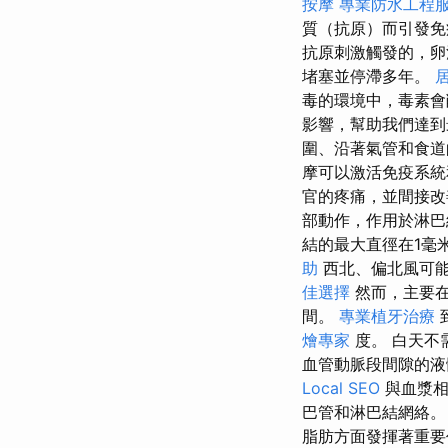
按摩
專業防水工程
質（抗原）而引發
抗原刺激觸發的，卵
堵塞並停滯多年。
毒的環境中，毒素
影響，幫助我們達
圍、沿著氣管和食道
摩可以激活免疫系
官的疼痛，並間接改
部動作，作用於淋巴
結的最大直徑在1毫
助
西北、偏北風可
佳選擇
然而，主要
間。
專業植牙治療
燴專家
度。 白天不
血管動脈段間隙的液
Local SEO
與血漿相
巴管和淋巴結網絡
脂肪方面發揮著重要