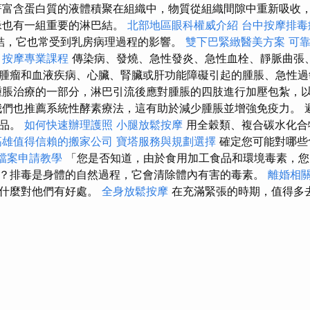
著富含蛋白質的液體積聚在組織中，物質從組織間隙中重新吸收
緣也有一組重要的淋巴結。
北部地區眼科權威介紹
台中按摩排毒
淋巴結，它也常受到乳房病理過程的影響。
雙下巴緊緻醫美方案
可
按摩專業課程
傳染病、發燒、急性發炎、急性血栓、靜脈曲張
腫瘤和血液疾病、心臟、腎臟或肝功能障礙引起的腫脹、急性
脹治療的一部分，淋巴引流後應對腫脹的四肢進行加壓包紮，
們也推薦系統性酵素療法，這有助於減少腫脹並增強免疫力。 
食品。
如何快速辦理護照
小腿放鬆按摩
用全穀類、複合碳水化合
高雄值得信賴的搬家公司
寶塔服務與規劃選擇
確定您可能對哪些
家檔案申請教學
「您是否知道，由於食用加工食品和環境毒素，您
？排毒是身體的自然過程，它會清除體內有害的毒素。
離婚相
道什麼對他們有好處。
全身放鬆按摩
在充滿緊張的時期，值得多