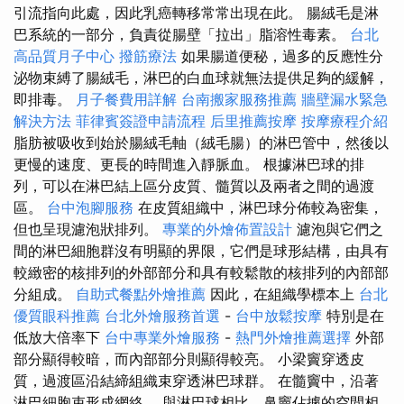
引流指向此處，因此乳癌轉移常常出現在此。 腸絨毛是淋
巴系統的一部分，負責從腸壁「拉出」脂溶性毒素。
台北
高品質月子中心
撥筋療法
如果腸道便秘，過多的反應性分
泌物束縛了腸絨毛，淋巴的白血球就無法提供足夠的緩解，
即排毒。
月子餐費用詳解
台南搬家服務推薦
牆壁漏水緊急
解決方法
菲律賓簽證申請流程
后里推薦按摩
按摩療程介紹
脂肪被吸收到始於腸絨毛軸（絨毛腸）的淋巴管中，然後以
更慢的速度、更長的時間進入靜脈血。 根據淋巴球的排
列，可以在淋巴結上區分皮質、髓質以及兩者之間的過渡
區。
台中泡腳服務
在皮質組織中，淋巴球分佈較為密集，
但也呈現濾泡狀排列。
專業的外燴佈置設計
濾泡與它們之
間的淋巴細胞群沒有明顯的界限，它們是球形結構，由具有
較緻密的核排列的外部部分和具有較鬆散的核排列的內部部
分組成。
自助式餐點外燴推薦
因此，在組織學標本上
台北
優質眼科推薦
台北外燴服務首選
-
台中放鬆按摩
特別是在
低放大倍率下
台中專業外燴服務
-
熱門外燴推薦選擇
外部
部分顯得較暗，而內部部分則顯得較亮。 小梁竇穿透皮
質，過渡區沿結締組織束穿透淋巴球群。 在髓竇中，沿著
淋巴細胞束形成網絡。 與淋巴球相比，鼻竇佔據的空間相