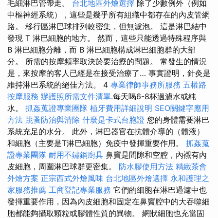
毛細淋巴管帶走。
台北地區外燴選擇
除了少數例外（例如
中樞神經系統），這些是幾乎所有組織中都存在的內皮管網
路。 移行區淋巴球排列較密集，但無濾泡。 這是淋巴結中
發現 T 淋巴細胞的地方。 然而，這些只能透過特殊程序與
B 淋巴細胞分離，而 B 淋巴細胞構成淋巴細胞群的大部
分。 所需的按摩頻率取決於要治療的問題。 常發生的情況
是，來按摩的客人已經是在接受治療了… 事實證明，針灸是
維持淋巴系統的絕佳方法。 4
專業律師事務所服務
五權路
按摩服務
辦護照所需文件清單
.每天喝6-8杯過濾水或純
水。
抓姦蒐證專業團隊
植牙費用詳細說明
SEO關鍵字應用
方法
跳蚤防治與清除
什麼是卡式台胞證
您的身體需要淋巴
系統充足的水分。 此外，淋巴器官在抗體介導的（體液）
和細胞（主要是T淋巴細胞）免疫中發揮重要作用。
抓姦蒐
證專業團隊
耐用不鏽鋼廚具
鼻竇是間隙和空腔，內襯有內
皮細胞，周圍淋巴球群更密集。
防水膠使用方法
精緻茶會
外燴方案
正宗西式外燴風味
台北地區外燴選擇
永和護理之
家服務推薦
工商登記專業服務
它們的細胞在淋巴過濾中也
發揮重要作用，因為內皮細胞和固定在鼻竇腔中的大吞噬細
胞都能夠攝取顆粒或膠體性質的異物。 網狀細胞也充當固