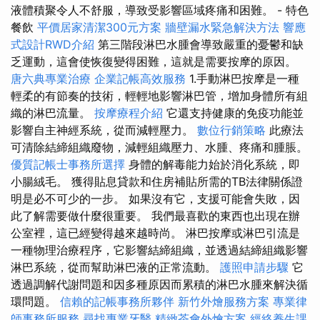
液體積聚令人不舒服，導致受影響區域疼痛和困難。 - 特色
餐飲
平價居家清潔300元方案
牆壁漏水緊急解決方法
響應
式設計RWD介紹
第三階段淋巴水腫會導致嚴重的憂鬱和缺
乏運動，這會使恢復變得困難，這就是需要按摩的原因。
唐六典專業治療
企業記帳高效服務
1.手動淋巴按摩是一種
輕柔的有節奏的技術，輕輕地影響淋巴管，增加身體所有組
織的淋巴流量。
按摩療程介紹
它還支持健康的免疫功能並
影響自主神經系統，從而減輕壓力。
數位行銷策略
此療法
可清除結締組織廢物，減輕組織壓力、水腫、疼痛和腫脹。
優質記帳士事務所選擇
身體的解毒能力始於消化系統，即
小腸絨毛。 獲得貼息貸款和住房補貼所需的TB法律關係證
明是必不可少的一步。 如果沒有它，支援可能會失敗，因
此了解需要做什麼很重要。 我們最喜歡的東西也出現在辦
公室裡，這已經變得越來越時尚。 淋巴按摩或淋巴引流是
一種物理治療程序，它影響結締組織，並透過結締組織影響
淋巴系統，從而幫助淋巴液的正常流動。
護照申請步驟
它
透過調解代謝問題和因多種原因而累積的淋巴水腫來解決循
環問題。
信賴的記帳事務所夥伴
新竹外燴服務方案
專業律
師事務所服務
尋找專業牙醫
精緻茶會外燴方案
經絡養生課