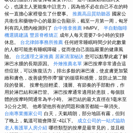
心，也讓主人更能集中註意力，因為他不必在自己不在的時
候一直擔心家裡發生了什麼事。
推薦高品質助聽器
國家公
共衛生和藥物中心的最新公告顯示，截至一月第一周，匈牙
利有四人體內檢測到了
台中推拿推薦
HMPV。
半自動咖啡
機選購建議
豐原脊椎矯正
成年人每天需要7-9小時的安靜
休息。
台北律師事務所推薦
任何經常睡眠時間少於此數量
的人都可能患有睡眠障礙，從而使自己面臨嚴重的健康風
險。
台北護理之家推薦
居家清潔秘訣
您可以點擊此處了解
淋巴水腫的長期原因。
外燴推薦名單
淋巴按摩非常適合這
些症狀，可以恢復活力，排出多餘的淋巴液，使皮膚更加緊
緻和膚色，改善疲勞停滯“腿”的循環和感覺，並防止第二階
段的發展。 按摩包括輕柔、淺層、有節奏的手部動作，作
用於淋巴結和淋巴管。 淋巴按摩通常適用於患肢，每個肢
體的按摩時間通常為半小時。 淋巴結的最大直徑在1毫米至
3公分之間。 他希望他所有的問題和痛苦都能一舉消失。
台南專業搬家公司
白天，天氣晴朗，部分地區有霧，但到
了晚上，氣溫可能會降至-4以下。
成立公司的一站式協助
老人養護單人房介紹
哪些類型的按摩是最常見的，並且根