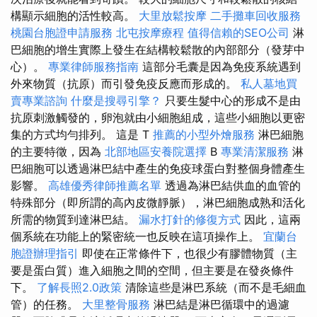
構顯示細胞的活性較高。
大里放鬆按摩
二手攤車回收服務
桃園台胞證申請服務
北屯按摩療程
值得信賴的SEO公司
淋
巴細胞的增生實際上發生在結構較鬆散的內部部分（發芽中
心）。
專業律師服務指南
這部分毛囊是因為免疫系統遇到
外來物質（抗原）而引發免疫反應而形成的。
私人墓地買
賣專業諮詢
什麼是搜尋引擎？
只要生髮中心的形成不是由
抗原刺激觸發的，卵泡就由小細胞組成，這些小細胞以更密
集的方式均勻排列。 這是 T
推薦的小型外燴服務
淋巴細胞
的主要特徵，因為
北部地區安養院選擇
B
專業清潔服務
淋
巴細胞可以透過淋巴結中產生的免疫球蛋白對整個身體產生
影響。
高雄優秀律師推薦名單
透過為淋巴結供血的血管的
特殊部分（即所謂的高內皮微靜脈），淋巴細胞成熟和活化
所需的物質到達淋巴結。
漏水打針的修復方式
因此，這兩
個系統在功能上的緊密統一也反映在這項操作上。
宜蘭台
胞證辦理指引
即使在正常條件下，也很少有膠體物質（主
要是蛋白質）進入細胞之間的空間，但主要是在發炎條件
下。
了解長照2.0政策
清除這些是淋巴系統（而不是毛細血
管）的任務。
大里整骨服務
淋巴結是淋巴循環中的過濾