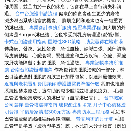
部周圍，並且由於一夜的休息，它會在早上自行消失和消
退。
台中台胞證申請流程
健康的飲食會產生更少的廢物，
減少淋巴系統堵塞的機會。 胸肌之間和邊緣也有一組重要
的淋巴結。
專業會計事務所服務
指壓專業課程
胸大肌的外
側緣是Sorgius淋巴結，它也常受到乳房病理過程的影響。
卡式台胞證使用指南
區域性SEO策略，助您贏得在地市場
傳染病、發燒、急性發炎、急性血栓、靜脈曲張、腿部潰瘍
等皮膚缺陷、心臟衰竭、惡性腫瘤和血液疾病、心臟、腎臟
或肝功能障礙引起的腫脹、急性過敏。
專業記帳事務所推
薦
台南台胞證辦理推薦
作為複雜抗腫脹治療的一部分，淋
巴引流後應對腫脹的四肢進行加壓包紮，以達到最佳效果。
近視與老花雷射費用詳解
辦護照需要準備什麼
我們也推薦
系統性酵素療法，這有助於減少腫脹並增強免疫力。 毛細
血管逐漸聚集成較大的淋巴管（血管淋巴管）。
台中搬家
公司選擇
靈骨塔選擇指南
玻尿酸注射填充
月子中心價格透
明資訊
平價居家清潔300元方案
專業防水工程服務
毛細淋
巴管被疏鬆的纖維結締組織包圍。
營養均衡的月子餐
毛細
血管壁是半透（透析即半透）膜，不允許大分子物質（例如