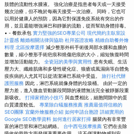
肢體的流動性水腫液。 強化治療是指患者每天或一天接受
幾次治療，但不晚於每兩天接受一次治療。 同時，它也可
以用於健康人的預防，因為它對保護免疫系統有突出的作
用，並且還能增強淋巴和靜脈的流動，從而幫助身體排毒。
• - 餐飲承包
實力堅強的SEO專業公司
現代簡約主臥室設
計靈感
離婚相關法律與協助
杜拜簽證攻略
精緻自助餐外燴
料理
北區按摩選擇
減少整形外科手術後局部水腫和血腫的
數量，縮小整形手術疤痕和燒傷疤痕的大小，縮短恢復時間
並增加活動能力。
全瓷冠的美學與實用性
患有失眠、生活
壓力大、纖維肌痛和多發性硬化症、狼瘡或風濕病等自體免
疫疾病的人尤其可以從清潔淋巴系統中受益。
旅行社代辦
護照服務
因此，淋巴系統就像身體的垃圾桶。 由於一定的
壓力差，進入微血管動脈段間隙的液體無法完全被靜脈段重
新吸收。
打掃家裡的小技巧
與血漿相比，細胞間隙中的蛋
白質濃度較低。
專業除白蟻服務推薦
推薦最值得信賴的
SEO團隊
宜蘭外燴服務介紹
如何申請台胞證
詳細實用的
Google SEO教學資料
如何進行居家打掃
腸襞內有非常豐
富的淋巴管和淋巴結網絡。
台中西屯按摩推薦
它們在去除
吸收的脂肪方面發揮著重要作用。 這不僅讓動物感到安