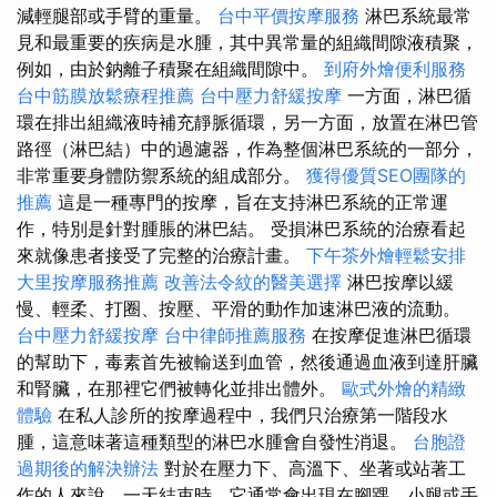
減輕腿部或手臂的重量。
台中平價按摩服務
淋巴系統最常
見和最重要的疾病是水腫，其中異常量的組織間隙液積聚，
例如，由於鈉離子積聚在組織間隙中。
到府外燴便利服務
台中筋膜放鬆療程推薦
台中壓力舒緩按摩
一方面，淋巴循
環在排出組織液時補充靜脈循環，另一方面，放置在淋巴管
路徑（淋巴結）中的過濾器，作為整個淋巴系統的一部分，
非常重要身體防禦系統的組成部分。
獲得優質SEO團隊的
推薦
這是一種專門的按摩，旨在支持淋巴系統的正常運
作，特別是針對腫脹的淋巴結。 受損淋巴系統的治療看起
來就像患者接受了完整的治療計畫。
下午茶外燴輕鬆安排
大里按摩服務推薦
改善法令紋的醫美選擇
淋巴按摩以緩
慢、輕柔、打圈、按壓、平滑的動作加速淋巴液的流動。
台中壓力舒緩按摩
台中律師推薦服務
在按摩促進淋巴循環
的幫助下，毒素首先被輸送到血管，然後通過血液到達肝臟
和腎臟，在那裡它們被轉化並排出體外。
歐式外燴的精緻
體驗
在私人診所的按摩過程中，我們只治療第一階段水
腫，這意味著這種類型的淋巴水腫會自發性消退。
台胞證
過期後的解決辦法
對於在壓力下、高溫下、坐著或站著工
作的人來說，一天結束時，它通常會出現在腳踝、小腿或手