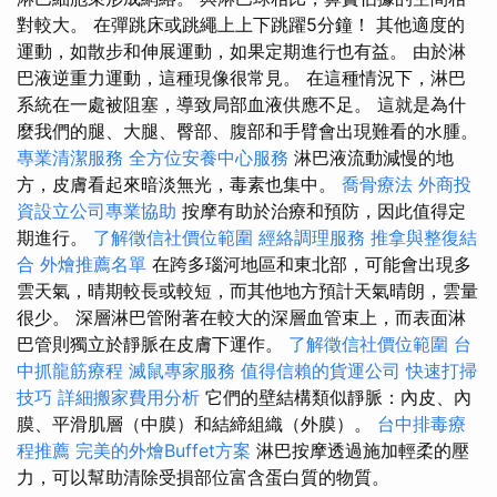
對較大。 在彈跳床或跳繩上上下跳躍5分鐘！ 其他適度的
運動，如散步和伸展運動，如果定期進行也有益。 由於淋
巴液逆重力運動，這種現像很常見。 在這種情況下，淋巴
系統在一處被阻塞，導致局部血液供應不足。 這就是為什
麼我們的腿、大腿、臀部、腹部和手臂會出現難看的水腫。
專業清潔服務
全方位安養中心服務
淋巴液流動減慢的地
方，皮膚看起來暗淡無光，毒素也集中。
喬骨療法
外商投
資設立公司專業協助
按摩有助於治療和預防，因此值得定
期進行。
了解徵信社價位範圍
經絡調理服務
推拿與整復結
合
外燴推薦名單
在跨多瑙河地區和東北部，可能會出現多
雲天氣，晴期較長或較短，而其他地方預計天氣晴朗，雲量
很少。 深層淋巴管附著在較大的深層血管束上，而表面淋
巴管則獨立於靜脈在皮膚下運作。
了解徵信社價位範圍
台
中抓龍筋療程
滅鼠專家服務
值得信賴的貨運公司
快速打掃
技巧
詳細搬家費用分析
它們的壁結構類似靜脈：內皮、內
膜、平滑肌層（中膜）和結締組織（外膜）。
台中排毒療
程推薦
完美的外燴Buffet方案
淋巴按摩透過施加輕柔的壓
力，可以幫助清除受損部位富含蛋白質的物質。