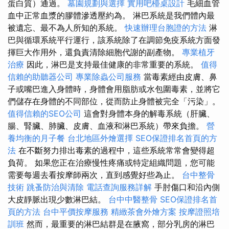
蛋白質）通過。
墓園規劃與選擇
實用吧檯桌設計
毛細血管
血中正常血漿的膠體滲透壓約為。 淋巴系統是我們體內最
被遺忘、最不為人所知的系統。
快速辦理台胞證的方法
淋
巴與循環系統平行運行，該系統除了在調節免疫系統方面發
揮巨大作用外，還負責清除細胞代謝的副產物。
專業植牙
治療
因此，淋巴是支持最佳健康的非常重要的系統。
值得
信賴的助聽器公司
專業除蟲公司服務
當毒素經由皮膚、鼻
子或嘴巴進入身體時，身體會用脂肪或水包圍毒素，並將它
們儲存在身體的不同部位，從而防止身體被完全「污染」。
值得信賴的SEO公司
這會對身體本身的解毒系統（肝臟、
腸、腎臟、肺臟、皮膚、血液和淋巴系統）帶來負擔。
營
養均衡的月子餐
台北地區外燴選擇
SEO保證排名首頁的方
法
在不斷努力排出毒素的過程中，這些系統常常會變得超
負荷。 如果您正在治療慢性疼痛或特定組織問題，您可能
需要每週去看按摩師兩次，直到感覺好些為止。
台中整骨
技術
跳蚤防治與清除
電話查詢服務詳解
手肘傷口和沿內側
大皮靜脈出現少數淋巴結。
台中中醫整骨
SEO保證排名首
頁的方法
台中平價按摩服務
精緻茶會外燴方案
按摩證照培
訓班
然而，最重要的淋巴結群是在腋窩，部分乳房的淋巴