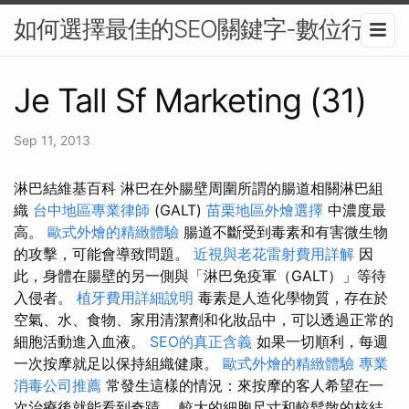
如何選擇最佳的SEO關鍵字-數位行銷
Je Tall Sf Marketing (31)
Sep 11, 2013
淋巴結維基百科 淋巴在外腸壁周圍所謂的腸道相關淋巴組
織
台中地區專業律師
(GALT)
苗栗地區外燴選擇
中濃度最
高。
歐式外燴的精緻體驗
腸道不斷受到毒素和有害微生物
的攻擊，可能會導致問題。
近視與老花雷射費用詳解
因
此，身體在腸壁的另一側與「淋巴免疫軍（GALT）」等待
入侵者。
植牙費用詳細說明
毒素是人造化學物質，存在於
空氣、水、食物、家用清潔劑和化妝品中，可以透過正常的
細胞活動進入血液。
SEO的真正含義
如果一切順利，每週
一次按摩就足以保持組織健康。
歐式外燴的精緻體驗
專業
消毒公司推薦
常發生這樣的情況：來按摩的客人希望在一
次治療後就能看到奇蹟。 較大的細胞尺寸和較鬆散的核結