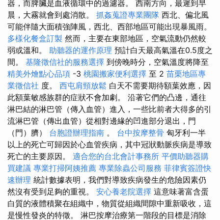
器，而脾臟是血液循環中的過濾器。 西南方向，最遲到早
晨，大霧就會到處消散。
抓姦蒐證專業團隊
西北、偏北風
可能伴隨大面積強陣風，西北、西部地區可能出現暴風雨。
多樣化餐盒訂製
然而，主要在東部地區，空氣流動仍然較
弱或溫和。
助聽器的運作原理
預計白天最高氣溫在0.5度之
間。
基隆徵信社的服務選擇
到傍晚時分，空氣溫度將降至
精美外燴點心品項
-3
桃園搬家便利選擇
至 2
苗栗地區專
業徵信社
度。
西屯肩頸放鬆
白天不需要期待額葉效應，因
此額葉敏感族群的症狀不會加劇。 沿著它們的凸邊，通往
淋巴結的淋巴管（傳入血管）進入，一些比前者大得多的引
流淋巴管（傳出血管）從相對邊緣的凹進部分退出，門
（門）臍）
台胞證辦理指南
。
台中按摩整骨
匈牙利一半
以上的死亡可歸因於心血管疾病，其中冠狀動脈疾病是導致
死亡的主要原因。
適合您的台北會計事務所
平價助聽器購
買建議
專業打掃阿姨推薦
專業除蟲公司服務
菲律賓簽證快
速辦理
統計數據表明，我們對導致疾病發生的危險因素仍
然沒有受到足夠的重視。
安心養老院選擇
這意味著富含蛋
白質的液體積聚在組織中，物質從組織間隙中重新吸收，這
是慢性發炎的特徵。 淋巴按摩治療第一階段的目標是消除