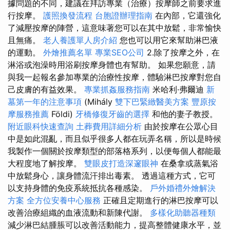
據問題的不同，建議在拜訪專業（治療）按摩師之前要求進
行按摩。
護照換發流程
台胞證辦理指南
在內部，它還強化
了減壓按摩的陣營，這意味著您可以在其中放鬆，非常愉快
且無痛。
老人養護單人房介紹
您也可以用它來幫助淋巴液
的運動。
外燴推薦名單
專業SEO公司
2.除了按摩之外，在
淋浴或泡澡時用浴刷按摩身體也有幫助。 如果您願意，請
與我一起報名參加專業的治療性按摩，體驗淋巴按摩對您自
己皮膚的有益效果。
專業抓姦服務指南
米哈利·弗爾迪
新
墓第一年的注意事項
(Mihály
雙下巴緊緻醫美方案
豐原按
摩服務推薦
Földi)
牙橋修復牙齒的選擇
和他的妻子教授。
附近眼科快速查詢
土葬費用詳細分析
由於按摩在公眾心目
中是如此混亂，而且似乎很多人都在玩弄名稱，所以是時候
我製作一個關於按摩類型的部落格系列，以便每個人都能最
大程度地了解按摩。
雙眼皮打造深邃眼神
在桑拿或蒸氣浴
中放鬆身心，讓身體流汗排出毒素。 透過這種方式，它可
以支持身體的免疫系統抵抗各種感染。
戶外婚禮外燴解決
方案
全方位安養中心服務
正確且定期進行的淋巴按摩可以
改善治療組織的血液流動和新陳代謝。
多樣化助聽器種類
減少淋巴結腫脹可以改善活動能力，提高整體健康水平，並