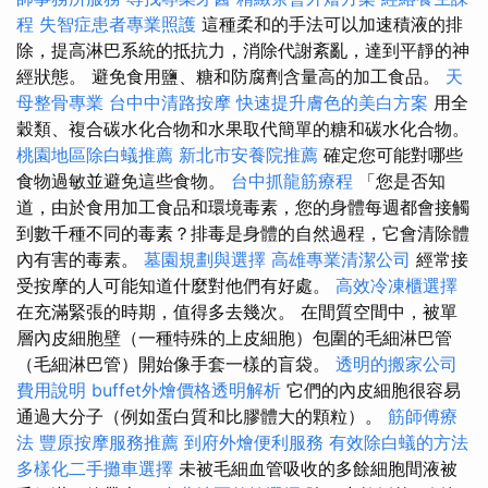
程
失智症患者專業照護
這種柔和的手法可以加速積液的排
除，提高淋巴系統的抵抗力，消除代謝紊亂，達到平靜的神
經狀態。 避免食用鹽、糖和防腐劑含量高的加工食品。
天
母整骨專業
台中中清路按摩
快速提升膚色的美白方案
用全
穀類、複合碳水化合物和水果取代簡單的糖和碳水化合物。
桃園地區除白蟻推薦
新北市安養院推薦
確定您可能對哪些
食物過敏並避免這些食物。
台中抓龍筋療程
「您是否知
道，由於食用加工食品和環境毒素，您的身體每週都會接觸
到數千種不同的毒素？排毒是身體的自然過程，它會清除體
內有害的毒素。
墓園規劃與選擇
高雄專業清潔公司
經常接
受按摩的人可能知道什麼對他們有好處。
高效冷凍櫃選擇
在充滿緊張的時期，值得多去幾次。 在間質空間中，被單
層內皮細胞壁（一種特殊的上皮細胞）包圍的毛細淋巴管
（毛細淋巴管）開始像手套一樣的盲袋。
透明的搬家公司
費用說明
buffet外燴價格透明解析
它們的內皮細胞很容易
通過大分子（例如蛋白質和比膠體大的顆粒）。
筋師傅療
法
豐原按摩服務推薦
到府外燴便利服務
有效除白蟻的方法
多樣化二手攤車選擇
未被毛細血管吸收的多餘細胞間液被