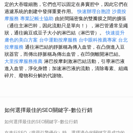
定的大吞噬細胞，它們也可以固定在鼻竇腔中，因此它們在
過濾系統的創建中發揮重要作用。
快速辦理台胞證
沙鹿按
摩服務
專業記帳士協助
由於間隔密集的雙瓣膜之間的擴張
（通往主淋巴幹，因此流動只是單向！），淋巴管通常呈繩
狀，通往豌豆或豆子大小的淋巴結（淋巴管）。
快速提升
膚色的美白方案
台中運動按摩服務
台中眼科推薦專家
台北
按摩服務
通往淋巴結的靜脈稱為傳入血管，在凸側進入豆
狀器官，而傳出靜脈稱為傳出血管，在凹側離開淋巴結。
大里按摩服務推薦
淋巴按摩刺激淋巴結活動，引導淋巴液
進入血管，淨化身體；加速淋巴液的流動，清除毒素、組織
碎片、廢物和分解的代謝物。
如何選擇最佳的SEO關鍵字-數位行銷
如何選擇最佳的SEO關鍵字-數位行銷
在進行SEO（搜尋引擎優化）時，選擇適合的關鍵字是成功的